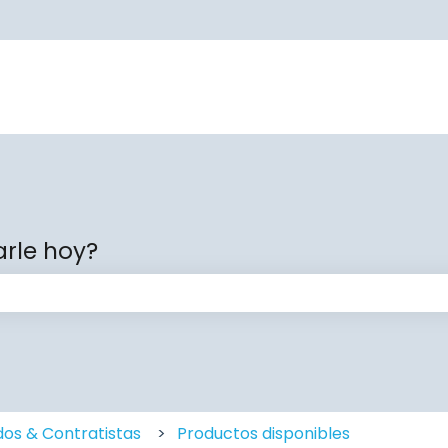
rle hoy?
ampo de búsqueda está vacío.
os & Contratistas
Productos disponibles