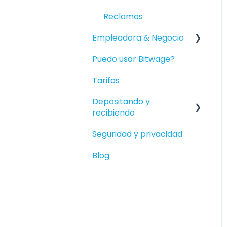
Reclamos
Empleadora & Negocio
Puedo usar Bitwage?
Empezando
Tarifas
Nóminas de
Financiamiento
Depositando y
recibiendo
Bitwage Business
Trabajadores
Seguridad y privacidad
Depositar en su Crypto
Cobrar a Empresas
Wallet
Blog
Depositar en Monedas
Locales