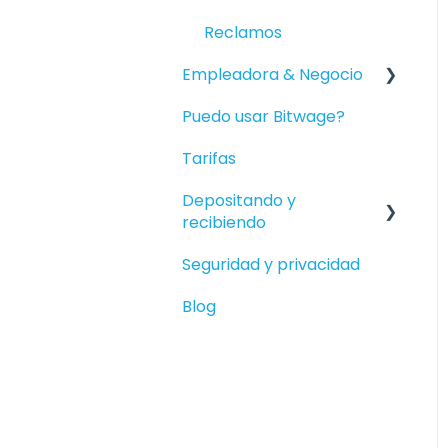
Reclamos
Empleadora & Negocio
Puedo usar Bitwage?
Empezando
Tarifas
Nóminas de
Financiamiento
Depositando y
recibiendo
Bitwage Business
Trabajadores
Seguridad y privacidad
Depositar en su Crypto
Cobrar a Empresas
Wallet
Blog
Depositar en Monedas
Locales