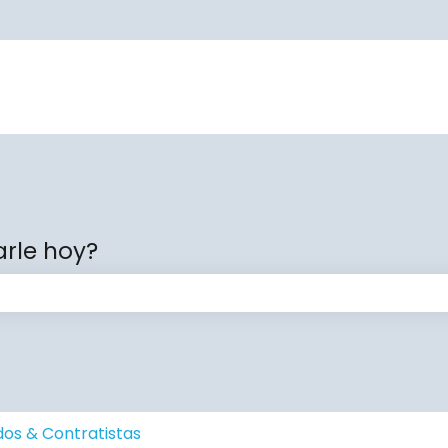
rle hoy?
ampo de búsqueda está vacío.
os & Contratistas