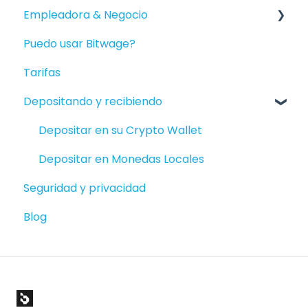
Empleadora & Negocio
Empezando
Puedo usar Bitwage?
Ser pagado
Empezando
Tarifas
Mantenimiento de la cuenta
Nóminas de Financiamiento
Depositando y recibiendo
Informes
Bitwage Business Trabajadores
Productos disponibles
Cobrar a Empresas
Depositar en su Crypto Wallet
Facturas/Clientes
Depositar en Monedas Locales
Seguridad y privacidad
Bank Accounts and Crypto Wallets
Blog
Reclamos