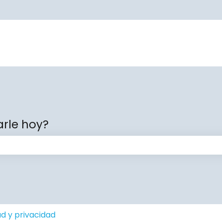
rle hoy?
ampo de búsqueda está vacío.
d y privacidad