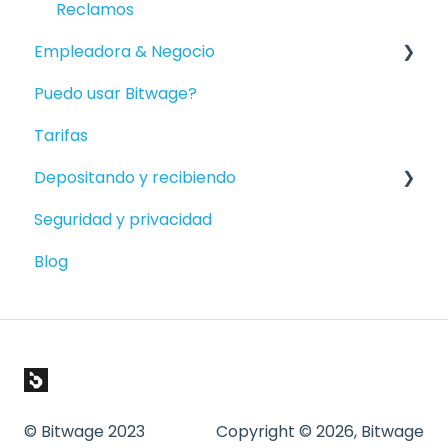
Reclamos
Empleadora & Negocio
Puedo usar Bitwage?
Empezando
Tarifas
Nóminas de Financiamiento
Depositando y recibiendo
Bitwage Business Trabajadores
Seguridad y privacidad
Cobrar a Empresas
Depositar en su Crypto Wallet
Blog
Depositar en Monedas Locales
© Bitwage 2023
Copyright © 2026, Bitwage