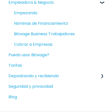
Empleadora & Negocio
Empezando
Ser pagado
Empezando
Mantenimiento de la cuenta
Nóminas de Financiamiento
Informes
Bitwage Business Trabajadores
Productos disponibles
Cobrar a Empresas
Puedo usar Bitwage?
Facturas/Clientes
Tarifas
Bank Accounts and Crypto Wallets
Depositando y recibiendo
Reclamos
Seguridad y privacidad
Depositar en su Crypto Wallet
Blog
Depositar en Monedas Locales