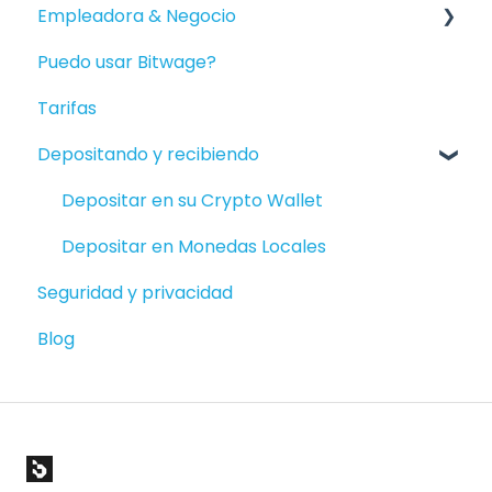
Empleadora & Negocio
Empezando
Puedo usar Bitwage?
Ser pagado
Empezando
Tarifas
Mantenimiento de la cuenta
Nóminas de Financiamiento
Depositando y recibiendo
Informes
Bitwage Business Trabajadores
Productos disponibles
Cobrar a Empresas
Depositar en su Crypto Wallet
Facturas/Clientes
Depositar en Monedas Locales
Seguridad y privacidad
Bank Accounts and Crypto Wallets
Blog
Reclamos